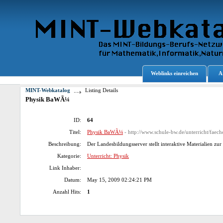
Weblinks einreichen
A
MINT-Webkatalog
Listing Details
Physik BaWÃ¼
ID:
64
Titel:
Physik BaWÃ¼
- http://www.schule-bw.de/unterricht/faech
Beschreibung:
Der Landesbildungsserver stellt interaktive Materialien z
Kategorie:
Unterricht: Physik
Link Inhaber:
Datum:
May 15, 2009 02:24:21 PM
Anzahl Hits:
1